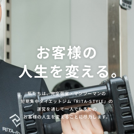
お客様の
人生を変える
。
私たちは、完全個室・マンツーマンの
短期集中ダイエットジム
『RITA-STYLE』の
運営を通して一人でも多くの
お客様の人生を変えることに尽力します。